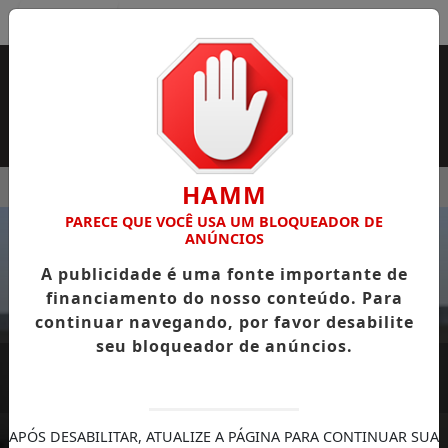
Entrar
MENU
ILHA DE REDAÇÃO
RECEITA ADIA CRONOGRAMA DE DESTA
HAMM
PARECE QUE VOCÊ USA UM BLOQUEADOR DE
EM ALTA
ANÚNCIOS
A publicidade é uma fonte importante de
financiamento do nosso conteúdo. Para
continuar navegando, por favor desabilite
seu bloqueador de anúncios.
APÓS DESABILITAR, ATUALIZE A PÁGINA PARA CONTINUAR SUA