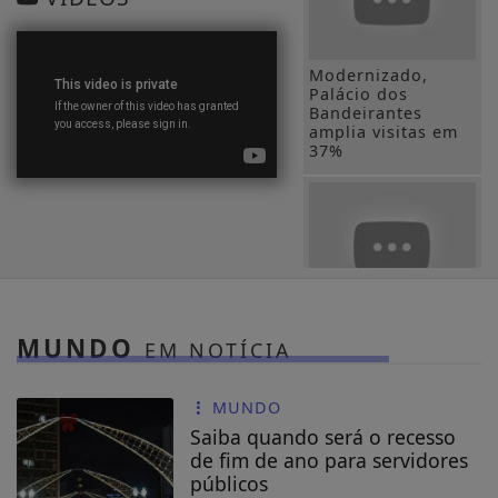
Modernizado,
Palácio dos
Bandeirantes
amplia visitas em
37%
Utilização de Passe
Livre e venda do
MUNDO
EM NOTÍCIA
Passe Escolar
MUNDO
Saiba quando será o recesso
de fim de ano para servidores
públicos