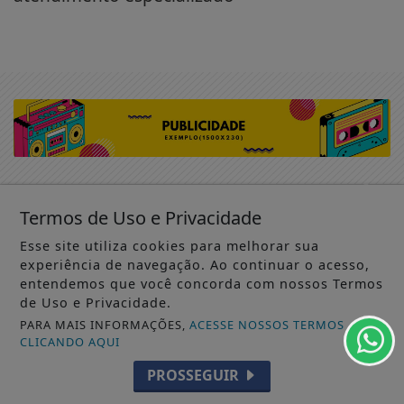
Termos de Uso e Privacidade
Não possui uma conta?
Esse site utiliza cookies para melhorar sua
experiência de navegação. Ao continuar o acesso,
entendemos que você concorda com nossos Termos
Você pode ler matérias exclusivas, anunciar
de Uso e Privacidade.
classificados e muito mais!
PARA MAIS INFORMAÇÕES,
ACESSE NOSSOS TERMOS
CLICANDO AQUI
CRIAR MINHA CONTA
PROSSEGUIR