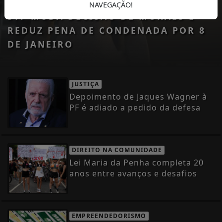
JUSTIÇA
NAVEGAÇÃO!
STF MUDA DECISÃO DE MORAES E
REDUZ PENA DE CONDENADA POR 8
DE JANEIRO
JUSTIÇA
Depoimento de Jaques Wagner à
PF é adiado a pedido da defesa
DIREITO NA COMUNIDADE
Lei Maria da Penha completa 20
anos entre avanços e desafios
EMPREENDEDORISMO