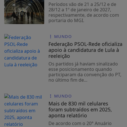
Períodos vão de 21 a 25/12 e de
Ministério da
28/12 a 1º de janeiro de 2027,
Cultura assina
respectivamente, de acordo com
acordo de gestão
portaria do MGI.
compartilhada do
Parque da...
MUNDO
Federação PSOL-Rede oficializa
apoio à candidatura de Lula à
reeleição
Os partidos já haviam sinalizado
esse posicionamento quando
Turismo: Nosso
participaram da convenção do PT,
trabalho gera
no último fim de...
empregos
MUNDO
Mais de 830 mil celulares
foram subtraídos em 2025,
aponta relatório
De acordo com o 20° Anuário