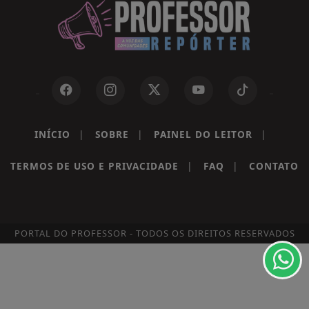
INÍCIO
|
SOBRE
|
PAINEL DO LEITOR
|
Termos de Uso e Privacidade
TERMOS DE USO E PRIVACIDADE
|
FAQ
|
CONTATO
Esse site utiliza cookies para melhorar sua
experiência de navegação. Ao continuar o acesso,
entendemos que você concorda com nossos Termos
de Uso e Privacidade.
PORTAL DO PROFESSOR - TODOS OS DIREITOS RESERVADOS
PARA MAIS INFORMAÇÕES,
ACESSE NOSSOS TERMOS
CLICANDO AQUI
PROSSEGUIR