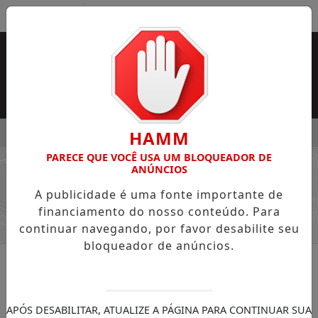
Entrar
MENU
2026: ALUNOS JÁ PODEM CONSULTAR CARTILHA DE REDAÇÃO
HAMM
PARECE QUE VOCÊ USA UM BLOQUEADOR DE
EM ALTA
ANÚNCIOS
/ GUIA COMERCIAL ONDE COMER
A publicidade é uma fonte importante de
financiamento do nosso conteúdo. Para
continuar navegando, por favor desabilite seu
bloqueador de anúncios.
APÓS DESABILITAR, ATUALIZE A PÁGINA PARA CONTINUAR SUA