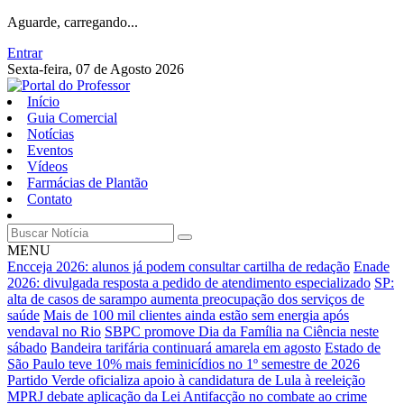
Aguarde, carregando...
Entrar
Sexta-feira, 07 de Agosto 2026
Início
Guia Comercial
Notícias
Eventos
Vídeos
Farmácias de Plantão
Contato
MENU
Encceja 2026: alunos já podem consultar cartilha de redação
Enade
2026: divulgada resposta a pedido de atendimento especializado
SP:
alta de casos de sarampo aumenta preocupação dos serviços de
saúde
Mais de 100 mil clientes ainda estão sem energia após
vendaval no Rio
SBPC promove Dia da Família na Ciência neste
sábado
Bandeira tarifária continuará amarela em agosto
Estado de
São Paulo teve 10% mais feminicídios no 1º semestre de 2026
Partido Verde oficializa apoio à candidatura de Lula à reeleição
MPRJ debate aplicação da Lei Antifacção no combate ao crime