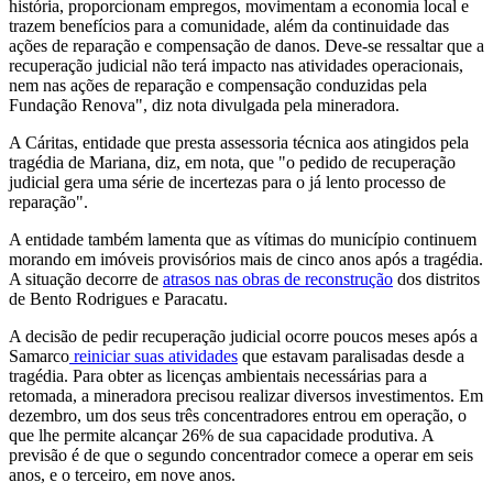
história, proporcionam empregos, movimentam a economia local e
trazem benefícios para a comunidade, além da continuidade das
ações de reparação e compensação de danos. Deve-se ressaltar que a
recuperação judicial não terá impacto nas atividades operacionais,
nem nas ações de reparação e compensação conduzidas pela
Fundação Renova", diz nota divulgada pela mineradora.
A Cáritas, entidade que presta assessoria técnica aos atingidos pela
tragédia de Mariana, diz, em nota, que "o pedido de recuperação
judicial gera uma série de incertezas para o já lento processo de
reparação".
A entidade também lamenta que as vítimas do município continuem
morando em imóveis provisórios mais de cinco anos após a tragédia.
A situação decorre de
atrasos nas obras de reconstrução
dos distritos
de Bento Rodrigues e Paracatu.
A decisão de pedir recuperação judicial ocorre poucos meses após a
Samarco
reiniciar suas atividades
que estavam paralisadas desde a
tragédia. Para obter as licenças ambientais necessárias para a
retomada, a mineradora precisou realizar diversos investimentos. Em
dezembro, um dos seus três concentradores entrou em operação, o
que lhe permite alcançar 26% de sua capacidade produtiva. A
previsão é de que o segundo concentrador comece a operar em seis
anos, e o terceiro, em nove anos.