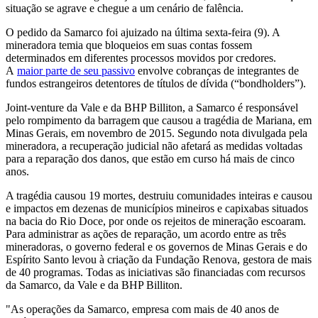
situação se agrave e chegue a um cenário de falência.
O pedido da Samarco foi ajuizado na última sexta-feira (9). A
mineradora temia que bloqueios em suas contas fossem
determinados em diferentes processos movidos por credores.
A
maior parte de seu passivo
envolve cobranças de integrantes de
fundos estrangeiros detentores de títulos de dívida (“bondholders”).
Joint-venture da Vale e da BHP Billiton, a Samarco é responsável
pelo rompimento da barragem que causou a tragédia de Mariana, em
Minas Gerais, em novembro de 2015. Segundo nota divulgada pela
mineradora, a recuperação judicial não afetará as medidas voltadas
para a reparação dos danos, que estão em curso há mais de cinco
anos.
A tragédia causou 19 mortes, destruiu comunidades inteiras e causou
e impactos em dezenas de municípios mineiros e capixabas situados
na bacia do Rio Doce, por onde os rejeitos de mineração escoaram.
Para administrar as ações de reparação, um acordo entre as três
mineradoras, o governo federal e os governos de Minas Gerais e do
Espírito Santo levou à criação da Fundação Renova, gestora de mais
de 40 programas. Todas as iniciativas são financiadas com recursos
da Samarco, da Vale e da BHP Billiton.
"As operações da Samarco, empresa com mais de 40 anos de