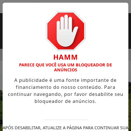
Entrar
MENU
LUNOS JÁ PODEM CONSULTAR CARTILHA DE REDAÇÃO
AMA
HAMM
PARECE QUE VOCÊ USA UM BLOQUEADOR DE
EM ALTA
ANÚNCIOS
A publicidade é uma fonte importante de
financiamento do nosso conteúdo. Para
continuar navegando, por favor desabilite seu
bloqueador de anúncios.
APÓS DESABILITAR, ATUALIZE A PÁGINA PARA CONTINUAR SUA