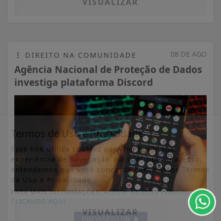
VISUALIZAR
08 DE AGO
DIREITO NA COMUNIDADE
Agência Nacional de Proteção de Dados
investiga plataforma Discord
Termos de Uso e Privacidade
Esse site utiliza cookies para melhorar sua
experiência de navegação. Ao continuar o acesso,
entendemos que você concorda com nossos Termos
de Uso e Privacidade.
PARA MAIS INFORMAÇÕES,
ACESSE NOSSOS TERMOS
CLICANDO AQUI
VISUALIZAR
PROSSEGUIR