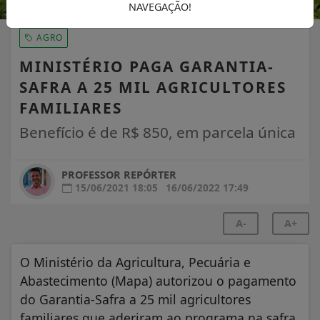
NAVEGAÇÃO!
AGRO
MINISTÉRIO PAGA GARANTIA-
SAFRA A 25 MIL AGRICULTORES
FAMILIARES
Benefício é de R$ 850, em parcela única
PROFESSOR REPÓRTER
15/06/2021 18:05
16/06/2022 17:49
A-
A+
O Ministério da Agricultura, Pecuária e
Abastecimento (Mapa) autorizou o pagamento
do Garantia-Safra a 25 mil agricultores
familiares que aderiram ao programa na safra