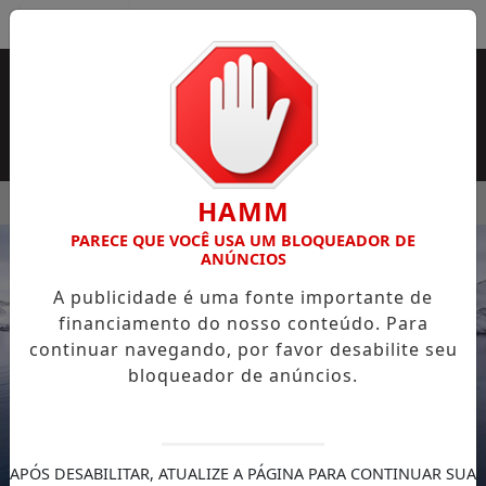
Entrar
MENU
LUNOS JÁ PODEM CONSULTAR CARTILHA DE REDAÇÃO
REP
HAMM
PARECE QUE VOCÊ USA UM BLOQUEADOR DE
EM ALTA
ANÚNCIOS
A publicidade é uma fonte importante de
financiamento do nosso conteúdo. Para
continuar navegando, por favor desabilite seu
bloqueador de anúncios.
APÓS DESABILITAR, ATUALIZE A PÁGINA PARA CONTINUAR SUA