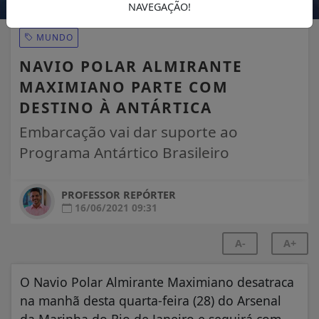
NAVEGAÇÃO!
MUNDO
NAVIO POLAR ALMIRANTE
MAXIMIANO PARTE COM
DESTINO À ANTÁRTICA
Embarcação vai dar suporte ao
Programa Antártico Brasileiro
PROFESSOR REPÓRTER
16/06/2021 09:31
A-
A+
O Navio Polar Almirante Maximiano desatraca
na manhã desta quarta-feira (28) do Arsenal
da Marinha do Rio de Janeiro e seguirá com