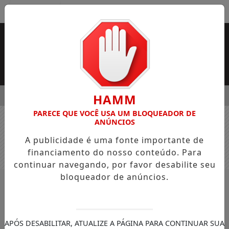
Entrar
MENU
 2026: ALUNOS JÁ PODEM CONSULTAR CARTILHA DE REDAÇÃO
HAMM
PARECE QUE VOCÊ USA UM BLOQUEADOR DE
EM ALTA
ANÚNCIOS
A publicidade é uma fonte importante de
financiamento do nosso conteúdo. Para
continuar navegando, por favor desabilite seu
bloqueador de anúncios.
APÓS DESABILITAR, ATUALIZE A PÁGINA PARA CONTINUAR SUA