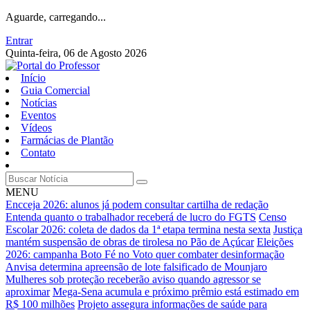
Aguarde, carregando...
Entrar
Quinta-feira, 06 de Agosto 2026
Início
Guia Comercial
Notícias
Eventos
Vídeos
Farmácias de Plantão
Contato
MENU
Encceja 2026: alunos já podem consultar cartilha de redação
Entenda quanto o trabalhador receberá de lucro do FGTS
Censo
Escolar 2026: coleta de dados da 1ª etapa termina nesta sexta
Justiça
mantém suspensão de obras de tirolesa no Pão de Açúcar
Eleições
2026: campanha Boto Fé no Voto quer combater desinformação
Anvisa determina apreensão de lote falsificado de Mounjaro
Mulheres sob proteção receberão aviso quando agressor se
aproximar
Mega-Sena acumula e próximo prêmio está estimado em
R$ 100 milhões
Projeto assegura informações de saúde para