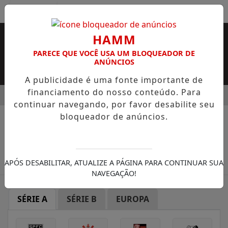
Entrar
HAMM
PARECE QUE VOCÊ USA UM BLOQUEADOR DE
ANÚNCIOS
A publicidade é uma fonte importante de
financiamento do nosso conteúdo. Para
MENU
2026: ALUNOS JÁ PODEM CONSULTAR CARTILHA DE REDAÇÃO
continuar navegando, por favor desabilite seu
EM ALTA
bloqueador de anúncios.
/ FUTEBOL SANTOS
APÓS DESABILITAR, ATUALIZE A PÁGINA PARA CONTINUAR SUA
NAVEGAÇÃO!
SÉRIE A
SÉRIE B
EUROPA