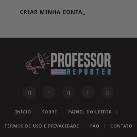
CRIAR MINHA CONTA
INÍCIO
|
SOBRE
|
PAINEL DO LEITOR
|
Termos de Uso e Privacidade
TERMOS DE USO E PRIVACIDADE
|
FAQ
|
CONTATO
Esse site utiliza cookies para melhorar sua