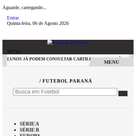
Aguarde, carregando...
Entrar
Quinta-feira, 06 de Agosto 2026
MENU
6: ALUNOS JÁ PODEM CONSULTAR CARTILHA DE REDAÇÃO
EN
MENU
EM ALTA
/ FUTEBOL PARANÁ
SÉRIE A
SÉRIE B
EUROPA